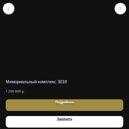
Мемориальный комплекс 3018
Ме
1 200 000
р.
900
Подробнее
Заказать