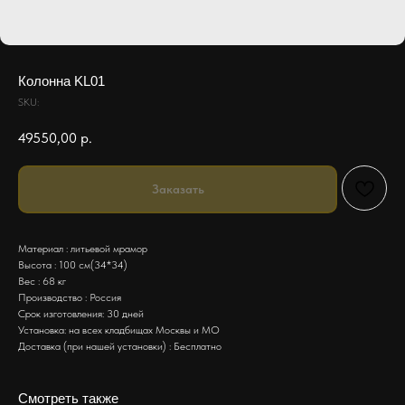
Колонна KL01
SKU:
49550,00
р.
Заказать
Материал : литьевой мрамор
Высота : 100 см(34*34)
Вес : 68 кг
Производство : Россия
Срок изготовления: 30 дней
Установка: на всех кладбищах Москвы и МО
Доставка (при нашей установки) : Бесплатно
Смотреть также