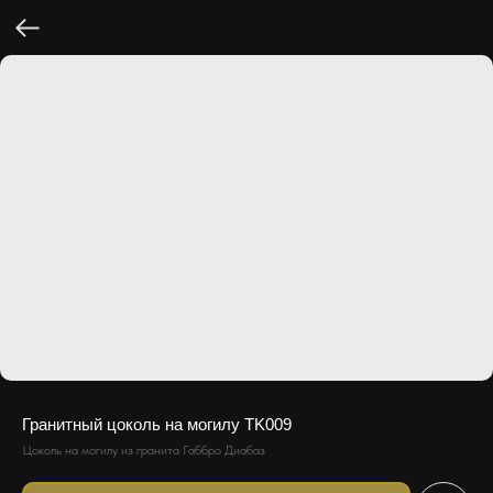
Гранитный цоколь на могилу TK009
Цоколь на могилу из гранита Габбро Диабаз