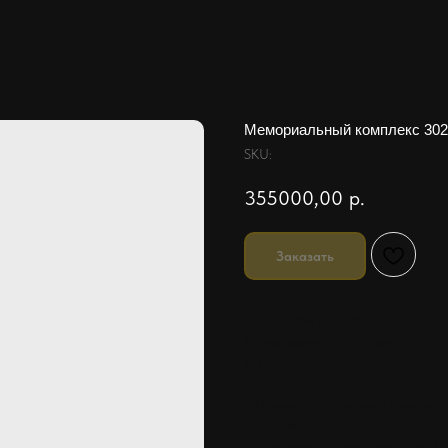
Мемориальный комплекс 302
SKU:
355000,00
р.
Заказать
ДОПОЛНИТЕЛЬНО
◊ Гравировка ФИО и даты
◊ Установка
♦ Размер: любой размер и матери
♦ Доставка: Бесплатно
♦ Установка на всех кладбищах М